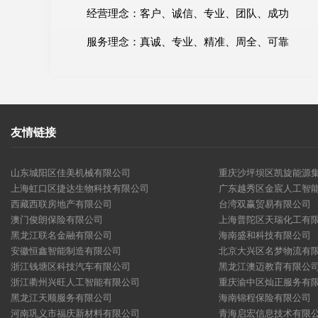
经营理念：客户、诚信、专业、团队、成功
服务理念：真诚、专业、精准、周全、可靠
友情链接
山东城阳区佳美机械有限公司
重庆沙坪坝区凯旋能源
上海虹口区捷达生物科技有限公司
广东越秀区金宸人工智
西藏西联房地产有限公司
台湾双赢贸易有限公司
澳门俊朗保险有限公司
上海普陀区天瑞化工有
黑龙江联名金融有限公司
海南盛和科技有限公司
安徽恒鑫智能制造有限公司
北京大兴区名梦物流有
浙江钱塘区科技汽车有限公司
黑龙江澳迈教育有限公
浙江衢州兴旺人工智能有限公司
重庆渝中区灿正服务有
黑龙江天顺服务有限公司
海南锦程保险有限公司
河南巩义市福庆新材料有限公司
青海启宏信息技术有限